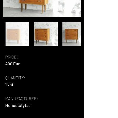
PRICE:
400 Eur
QUANTITY:
1 vnt
MANUFACTURER:
Nenustatytas