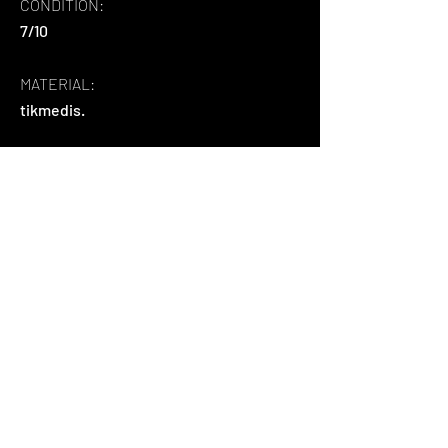
CONDITION:
7/10
MATERIAL:
tikmedis.
DIMENSIONS:
500 x 375 x 755 mm
ABOUT:
vintažinė komoda sukurta tiek biurui, 
tiek namams, turi 3 stalčius, kuriuose 
galite laikyti dokumentus, ir lentyna 
didesniems daiktams. Turi užraktą.
Back