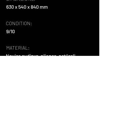
630 x 540 x 840 mm
CONDITION:
9/10
MATERIAL:
Naujas audinys, plienas, natūrali
mediena.
ABOUT:
tai Danijoje pagaminta darbo kėdė. 
Galima reguliuoti atlošo pasvirimo 
kampą, reguliuojasi sėdėjimo aukštis, 
ant ratukų. Audinį galime pakeisti jūsų 
pasirinktu.
Back