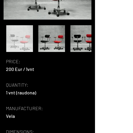
PRICE:
200 Eur / 1vnt
QUANTITY:
1 vnt (raudona)
MANUFACTURER:
Vela
DIMENSIONS: