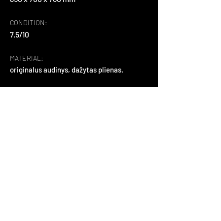
CONDITION:
7.5/10
MATERIAL:
originalus audinys, dažytas plienas.
ABOUT:
sukurtas vokiečių dizainerių Markus 
Jehs ir Jurgen Laub. Dizaino idėja kilo, 
norint perteikti patogumo jausmą, lyg 
sėdint delne. Griežtų linijų minkštos 
dalys turėtų priminti kelius ir laukus iš 
paukščio skrydžio. Itin retai 
sutinkamas, nes gamintas tik  2007-
2009m.
Back