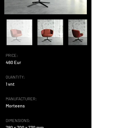
PRICE:
460 Eur
QUANTITY:
1 vnt
MANUFACTURER:
Morteens
DIMENSIONS:
780 x 700 x 730 mm