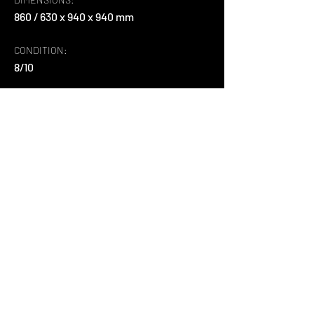
860 / 630 x 940 x 940 mm
CONDITION:
8/10
MATERIAL:
naujas audinys, pušies mediena.
ABOUT:
Tai išskirtinis ir labai universalus baldų 
komplektas. Jį galima naudoti kaip 4 
atskirus fotelius arba jungti įvairiomis 
kombinacijomis, kaip modulinį baldą.
Back
+37065995565