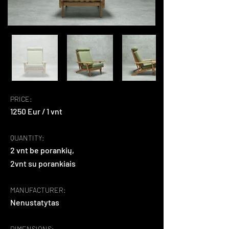
PRICE:
1250 Eur / 1 vnt
QUANTITY:
2 vnt be porankių,
2vnt su porankiais
MANUFACTURER:
Nenustatytas
DIMENSIONS: