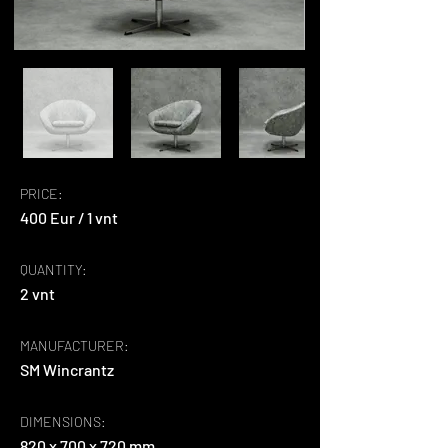
PRICE:
400 Eur / 1 vnt
QUANTITY:
2 vnt
MANUFACTURER:
SM Wincrantz
DIMENSIONS:
820 x 700 x 720 mm