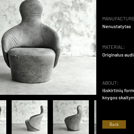
MANUFACTURE
Nenustatytas
MATERIAL:
Originalus audi
ABOUT:
Išskirtinių formų
knygos skaitym
Back