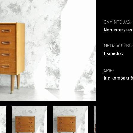
GAMINTOJAS:
Nenustatytas
MEDŽIAGIŠKU
tikmedis.
APIE:
Itin kompaktiš