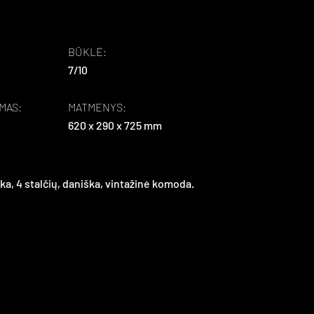
BŪKLĖ:
7/10
MAS:
MATMENYS:
620 x 290 x 725 mm
ka, 4 stalčių, daniška, vintažinė komoda.