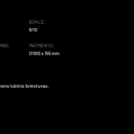
BŪKLĖ:
9/10
MAS:
MATMENYS:
D1100 x 155 mm
mens lubinis šviestuvas.