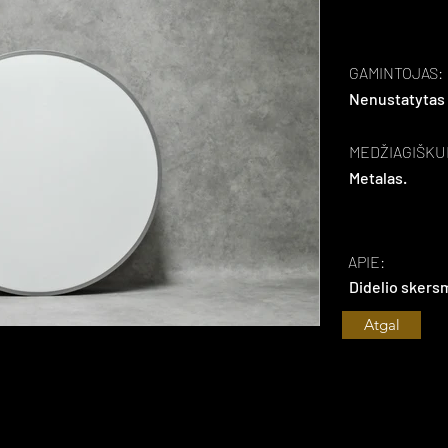
GAMINTOJAS:
Nenustatytas
MEDŽIAGIŠKU
Metalas.
APIE:
Didelio skers
Atgal