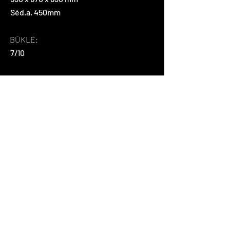
Sėd.a. 450mm
BŪKLĖ:
7/10
MEDŽIAGIŠKUMAS:
Originalus metalas. Naujai pervilktas
audinys.
APIE:
Angliškos kėdės. Sunkios, tvirtos ir tuo 
pačiu labai ergonomiškos. Susimauna 
viena į kitą.
Atgal