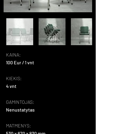
KAINA:
100 Eur / 1 vnt
KIEKIS:
4 vnt
GAMINTOJAS:
Nenustatytas
MATMENYS:
530 x 670 x 830 mm