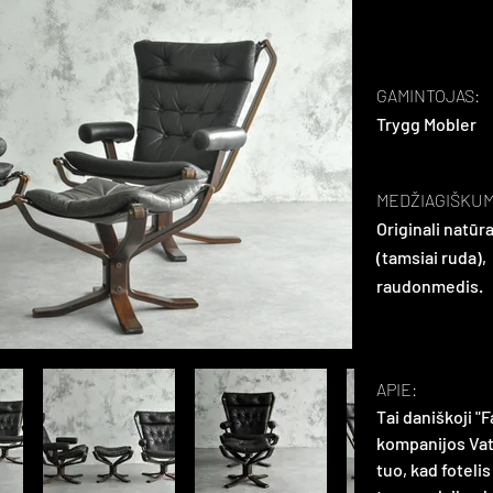
GAMINTOJAS:
Trygg Mobler
MEDŽIAGIŠKUM
Originali natūra
(tamsiai ruda),
raudonmedis.
APIE:
Tai daniškoji "
kompanijos Vatn
tuo, kad fotelis