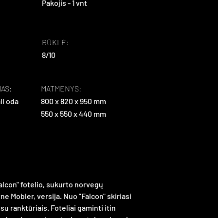
Pakojis - 1 vnt
BŪKLĖ:
8/10
AS:
MATMENYS:
li oda
800 x 820 x 950 mm
550 x 550 x 440 mm
Falcon" fotelio, sukurto norvegų 
e Mobler, versija. Nuo "Falcon" skiriasi 
 su ranktūriais. Foteliai gaminti itin 