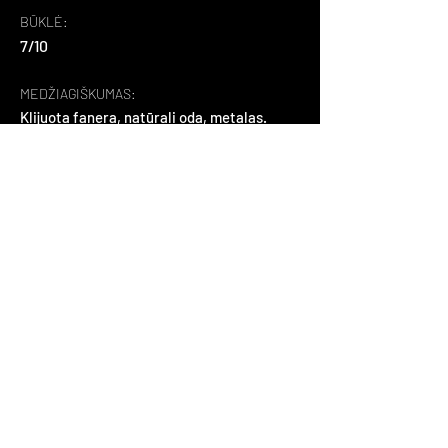
BŪKLĖ:
7/10
MEDŽIAGIŠKUMAS:
Klijuota fanera, natūrali oda, metalas.
APIE:
Tai suomių dizainerio Jouko Jarvisalo 
sukurtas fotelis. Čia persipynęs 
postmodernizmas ir artdeko stiliai. 
Kampuotos trikampės chromuoto 
metalo detalės ir natūrali oda suteikia 
gaminiui išskirtinumo.
Atgal
+37065995565