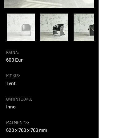
KAINA:
600 Eur
KIEKIS:
1 vnt
GAMINTOJAS:
Inno
MATMENYS:
620 x 760 x 760 mm