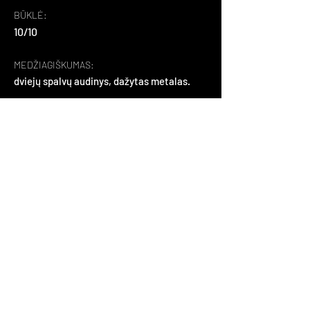
BŪKLĖ:
10/10
MEDŽIAGIŠKUMAS:
dviejų spalvų audinys, dažytas metalas.
APIE:
sukurtas dizainerės Elizabet Gutierrez. 
Aukšta atkaltė leis pasijusti lyg esant 
asmeniniame poilsio kampelyje. 
Suderintų atspalvių fotelį paprasta 
derinti prie kitų baldų ir interjero, o 
grakščios kojelės suteikia jam 
elegancijos.
Atgal
+37065995565